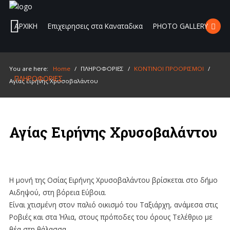
ΑΡΧΙΚΗ
Επιχειρησεις στα Καναταδικα
PHOTO GALLERY
Sample
Sidebar
Search
our Site
You are here:
Home
/
ΠΛΗΡΟΦΟΡΙΕΣ
/
ΚΟΝΤΙΝΟΙ ΠΡΟΟΡΙΣΜΟΙ
/
Module
ΠΛΗΡΟΦΟΡΙΕΣ
Αγίας Ειρήνης Χρυσοβαλάντου
This
is
a
Αγίας Ειρήνης Χρυσοβαλάντου
sample
module
published
to
Η μονή της Οσίας Ειρήνης Χρυσοβαλάντου βρίσκεται στο δήμο
the
Αιδηψού, στη βόρεια Εύβοια.
sidebar_top
Είναι χτισμένη στον παλιό οικισμό του Ταξιάρχη, ανάμεσα στις
position,
Ροβιές και στα Ήλια, στους πρόποδες του όρους Τελέθριο με
using
θέα στη θάλασσα.
the