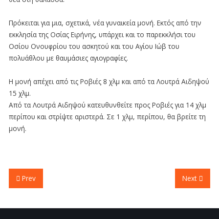
-
Πρόκειται για μια, σχετικά, νέα γυναικεία μονή. Εκτός από την
sidebar
εκκλησία της Οσίας Ειρήνης, υπάρχει και το παρεκκλήσι του
module
Οσίου Ονουφρίου του ασκητού και του Αγίου Ιώβ του
class
πολυάθλου με θαυμάσιες αγιογραφίες.
suffix.
There
Η μονή απέχει από τις Ροβιές 8 χλμ και από τα Λουτρά Αιδηψού
is
15 χλμ.
also
Από τα Λουτρά Αιδηψού κατευθυνθείτε προς Ροβιές για 14 χλμ
a
περίπου και στρίψτε αριστερά. Σε 1 χλμ, περίπου, θα βρείτε τη
sidebar_bottom
μονή.
position
below
the
menu.
Prev
Next
ΑΡΧΙΚΗ