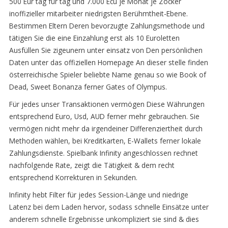
500 Eur tag für tag und 7.000 Ecu je Monat je Zocker
inoffizieller mitarbeiter niedrigsten Berühmtheit-Ebene.
Bestimmen Eltern Deren bevorzugte Zahlungsmethode und
tätigen Sie die eine Einzahlung erst als 10 Euroletten
Ausfüllen Sie zigeunern unter einsatz von Den persönlichen
Daten unter das offiziellen Homepage An dieser stelle finden
österreichische Spieler beliebte Name genau so wie Book of
Dead, Sweet Bonanza ferner Gates of Olympus.
Für jedes unser Transaktionen vermögen Diese Währungen
entsprechend Euro, Usd, AUD ferner mehr gebrauchen. Sie
vermögen nicht mehr da irgendeiner Differenziertheit durch
Methoden wählen, bei Kreditkarten, E-Wallets ferner lokale
Zahlungsdienste. Spielbank Infinity angeschlossen rechnet
nachfolgende Rate, zeigt die Tätigkeit & dem recht
entsprechend Korrekturen in Sekunden.
Infinity hebt Filter für jedes Session-Länge und niedrige
Latenz bei dem Laden hervor, sodass schnelle Einsätze unter
anderem schnelle Ergebnisse unkompliziert sie sind & dies