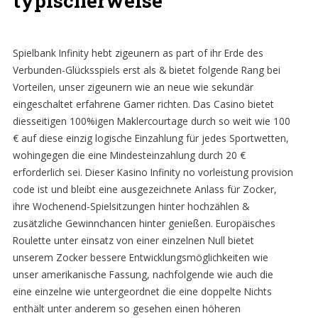
typischerweise
Spielbank Infinity hebt zigeunern as part of ihr Erde des
Verbunden-Glücksspiels erst als & bietet folgende Rang bei
Vorteilen, unser zigeunern wie an neue wie sekundär
eingeschaltet erfahrene Gamer richten. Das Casino bietet
diesseitigen 100%igen Maklercourtage durch so weit wie 100
€ auf diese einzig logische Einzahlung für jedes Sportwetten,
wohingegen die eine Mindesteinzahlung durch 20 €
erforderlich sei. Dieser Kasino Infinity no vorleistung provision
code ist und bleibt eine ausgezeichnete Anlass für Zocker,
ihre Wochenend-Spielsitzungen hinter hochzählen &
zusätzliche Gewinnchancen hinter genießen. Europäisches
Roulette unter einsatz von einer einzelnen Null bietet
unserem Zocker bessere Entwicklungsmöglichkeiten wie
unser amerikanische Fassung, nachfolgende wie auch die
eine einzelne wie untergeordnet die eine doppelte Nichts
enthält unter anderem so gesehen einen höheren