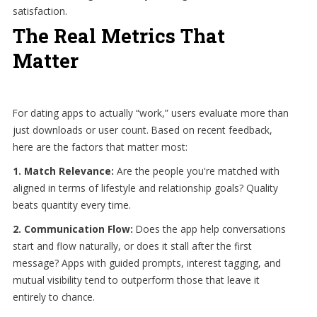
satisfaction.
The Real Metrics That
Matter
For dating apps to actually “work,” users evaluate more than
just downloads or user count. Based on recent feedback,
here are the factors that matter most:
1. Match Relevance:
Are the people you're matched with
aligned in terms of lifestyle and relationship goals? Quality
beats quantity every time.
2. Communication Flow:
Does the app help conversations
start and flow naturally, or does it stall after the first
message? Apps with guided prompts, interest tagging, and
mutual visibility tend to outperform those that leave it
entirely to chance.