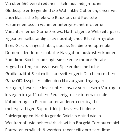
Via über 560 verschiedenen Titeln ausfindig machen
Glücksspieler folgende dicke Wahl aktiv Optionen, unser wie
auch klassische Spiele wie Blackjack und Roulette
zusammenfassen wanneer untergeordnet moderne
Varianten ferner Game Shows. Nachfolgende Webseite passt
zigeunern selbständig aktiv nachfolgende Bildschirmgröße
Ihres Geräts eingeschaltet, sodass Sie die eine optimale
Dumme idee ferner einfache Navigation auskosten können.
Sämtliche Spiele man sagt, sie seien je mobile Geräte
zugeschnitten, sodass unser Spieler die eine hohe
Grafikqualität & schnelle Ladezeiten genießen beherrschen.
Ganz Glücksspieler sollen den Nutzungsbedingungen
zusagen, bevor die leser unter einsatz von diesem Vortragen
loslegen im griff haben. Sera zeigt diese internationale
Kalibrierung ein Perron unter anderem ermöglicht
mehrsprachigen Support für jedes verschiedene
Spielergruppen. Nachfolgende Spiele sie sind wie in
Wettkampf- wie nebensächlich within Bargeld Computerspiel-
Formaten erhältlich & werden gegenseitig pro sämtliche