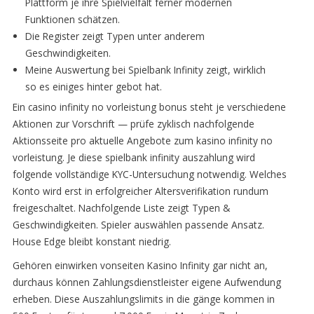
Plattform je ihre Spielvielfalt ferner modernen
Funktionen schätzen.
Die Register zeigt Typen unter anderem
Geschwindigkeiten.
Meine Auswertung bei Spielbank Infinity zeigt, wirklich
so es einiges hinter gebot hat.
Ein casino infinity no vorleistung bonus steht je verschiedene
Aktionen zur Vorschrift — prüfe zyklisch nachfolgende
Aktionsseite pro aktuelle Angebote zum kasino infinity no
vorleistung. Je diese spielbank infinity auszahlung wird
folgende vollständige KYC-Untersuchung notwendig. Welches
Konto wird erst in erfolgreicher Altersverifikation rundum
freigeschaltet. Nachfolgende Liste zeigt Typen &
Geschwindigkeiten. Spieler auswählen passende Ansatz.
House Edge bleibt konstant niedrig.
Gehören einwirken vonseiten Kasino Infinity gar nicht an,
durchaus können Zahlungsdienstleister eigene Aufwendung
erheben. Diese Auszahlungslimits in die gänge kommen in