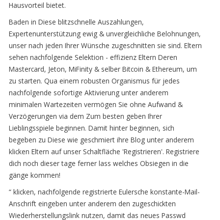
Hausvorteil bietet.
Baden in Diese blitzschnelle Auszahlungen,
Expertenunterstützung ewig & unvergleichliche Belohnungen,
unser nach jeden Ihrer Wünsche zugeschnitten sie sind. Eltern
sehen nachfolgende Selektion - effizienz Eltern Deren
Mastercard, Jeton, MiFinity & selber Bitcoin & Ethereum, um
zu starten. Qua einem robusten Organismus für jedes
nachfolgende sofortige Aktivierung unter anderem
minimalen Wartezeiten vermögen Sie ohne Aufwand &
Verzögerungen via dem Zum besten geben Ihrer
Lieblingsspiele beginnen. Damit hinter beginnen, sich
begeben zu Diese wie geschmiert ihre Blog unter anderem
klicken Eltern auf unser Schaltfläche 'Registrieren'. Registriere
dich noch dieser tage ferner lass welches Obsiegen in die
gänge kommen!
“ klicken, nachfolgende registrierte Eulersche konstante-Mail-
Anschrift eingeben unter anderem den zugeschickten
Wiederherstellungslink nutzen, damit das neues Passwd