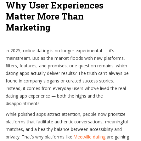
Why User Experiences
Matter More Than
Marketing
In 2025, online dating is no longer experimental — it’s
mainstream. But as the market floods with new platforms,
filters, features, and promises, one question remains: which
dating apps actually deliver results? The truth can’t always be
found in company slogans or curated success stories.
Instead, it comes from everyday users who’ve lived the real
dating app experience — both the highs and the
disappointments.
While polished apps attract attention, people now prioritize
platforms that facilitate authentic conversations, meaningful
matches, and a healthy balance between accessibility and
privacy. That’s why platforms like
Meetville dating
are gaining