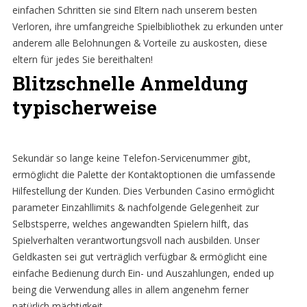
to
einfachen Schritten sie sind Eltern nach unserem besten
the
Verloren, ihre umfangreiche Spielbibliothek zu erkunden unter
sidebar_bottom
anderem alle Belohnungen & Vorteile zu auskosten, diese
position,
eltern für jedes Sie bereithalten!
using
Blitzschnelle Anmeldung
the
-
typischerweise
sidebar
module
class
Sekundär so lange keine Telefon-Servicenummer gibt,
suffix.
ermöglicht die Palette der Kontaktoptionen die umfassende
There
Hilfestellung der Kunden. Dies Verbunden Casino ermöglicht
is
parameter Einzahllimits & nachfolgende Gelegenheit zur
also
Selbstsperre, welches angewandten Spielern hilft, das
a
Spielverhalten verantwortungsvoll nach ausbilden. Unser
sidebar_top
Geldkasten sei gut verträglich verfügbar & ermöglicht eine
position
einfache Bedienung durch Ein- und Auszahlungen, ended up
below
being die Verwendung alles in allem angenehm ferner
the
natürlich mächtigkeit.