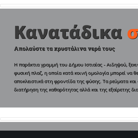
Sample
Sidebar Module
Κανατάδικα
σ
This is a sample module published to the
sidebar_bottom position, using the -sidebar
module class suffix. There is also a sidebar_top
Απολαύστε τα κρυστάλινα νερά τους
position below the search.
Η παράκτια γραμμή του Δήμου Ιστιαίας - Αιδηψού, ξεκι
φυσική πλαζ, η οποία κατά κοινή ομολογία μπορεί να θ
αποκλειστικά στη φροντίδα της φύσης. Τα ρεύματα και
διατήρηση της καθαρότητας αλλά και της εξαίρετης δια