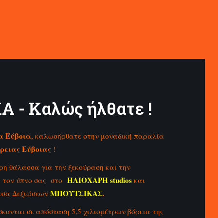
 - Καλώς ήλθατε !
α Εύβοια
, καλωσήρθατε στην μοναδική παραλία
ρειας Εύβοιας
!
ρη θάλασσα για την ξεκούραση και την
ΗΛΙΟΧΑΡΗ studios
 τον ύπνο σας στο
και
ΜΠΟΥΤΣΙΚΑΣ
.
ουσα Δεξιώσεων
σκονται σε απόσταση 5,5 χιλιομέτρων βόρεια της