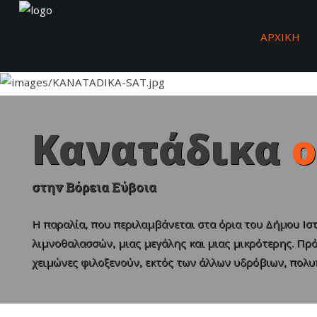
ΑΡΧΙΚΗ
Sample
Sidebar Module
This is a sample module published to the
sidebar_top position, using the -sidebar
Κανατάδικα
ο
module class suffix. There is also a
sidebar_bottom position below the menu.
στην Βόρεια Εύβοια
ΑΡΧΙΚΗ
Η παραλία, που περιλαμβάνεται στα όρια του Δήμου Ιστ
λιμνοθαλασσών, μιας μεγάλης και μιας μικρότερης. Πρό
Επιχειρησεις στα Καναταδικα
χειμώνες φιλοξενούν, εκτός των άλλων υδρόβιων, πολ
PHOTO GALLERY
ΠΛΗΡΟΦΟΡΙΕΣ