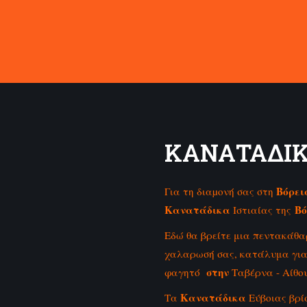
ΚΑΝΑΤΑΔΙΚA
Βόρει
Για τη διαµονή σας στη
Κανατάδικα
Βό
Ιστιαίας της
Εδώ θα βρείτε μια πεντακάθα
χαλαρωσή σας, κατάλυμα για
στην
φαγητό
Ταβέρνα - Αίθ
Κανατάδικα
Τα
Εύβοιας βρί