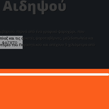
- Αιδηψού
λιβαριού, περνά από ένα γραφικό ψαροχώρι, που
πλαζ και τις αρκετές ψαροταβέρνες, μεζεδοπωλεία και
ΦΑΓΗΤΟ
στόμιο του Παγασητικού και απέχουν 5 χιλιόμετρα από